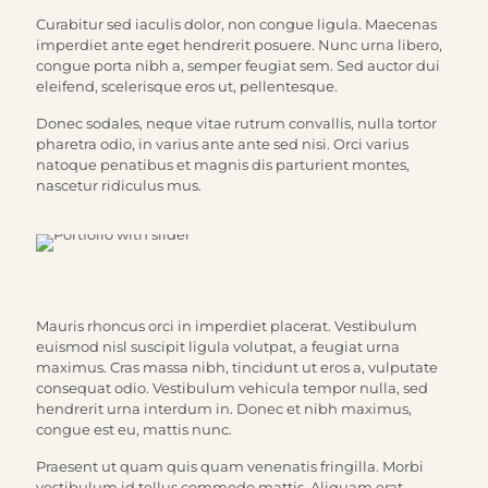
Curabitur sed iaculis dolor, non congue ligula. Maecenas
imperdiet ante eget hendrerit posuere. Nunc urna libero,
congue porta nibh a, semper feugiat sem. Sed auctor dui
eleifend, scelerisque eros ut, pellentesque.
Donec sodales, neque vitae rutrum convallis, nulla tortor
pharetra odio, in varius ante ante sed nisi. Orci varius
natoque penatibus et magnis dis parturient montes,
nascetur ridiculus mus.
Mauris rhoncus orci in imperdiet placerat. Vestibulum
euismod nisl suscipit ligula volutpat, a feugiat urna
maximus. Cras massa nibh, tincidunt ut eros a, vulputate
consequat odio. Vestibulum vehicula tempor nulla, sed
hendrerit urna interdum in. Donec et nibh maximus,
congue est eu, mattis nunc.
Praesent ut quam quis quam venenatis fringilla. Morbi
vestibulum id tellus commodo mattis. Aliquam erat