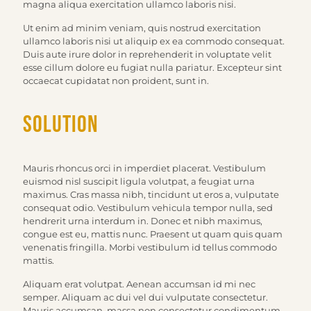
magna aliqua exercitation ullamco laboris nisi.
Ut enim ad minim veniam, quis nostrud exercitation
ullamco laboris nisi ut aliquip ex ea commodo consequat.
Duis aute irure dolor in reprehenderit in voluptate velit
esse cillum dolore eu fugiat nulla pariatur. Excepteur sint
occaecat cupidatat non proident, sunt in.
Solution
Mauris rhoncus orci in imperdiet placerat. Vestibulum
euismod nisl suscipit ligula volutpat, a feugiat urna
maximus. Cras massa nibh, tincidunt ut eros a, vulputate
consequat odio. Vestibulum vehicula tempor nulla, sed
hendrerit urna interdum in. Donec et nibh maximus,
congue est eu, mattis nunc. Praesent ut quam quis quam
venenatis fringilla. Morbi vestibulum id tellus commodo
mattis.
Aliquam erat volutpat. Aenean accumsan id mi nec
semper. Aliquam ac dui vel dui vulputate consectetur.
Mauris accumsan, massa non consectetur condimentum